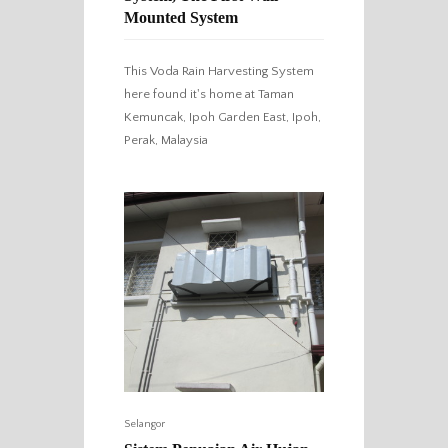
Mounted System
This Voda Rain Harvesting System
here found it's home at Taman
Kemuncak, Ipoh Garden East, Ipoh,
Perak, Malaysia
Selangor